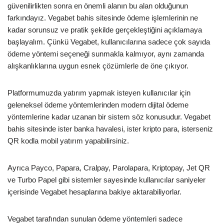
güvenilirlikten sonra en önemli alanın bu alan olduğunun
farkındayız. Vegabet bahis sitesinde ödeme işlemlerinin ne
kadar sorunsuz ve pratik şekilde gerçekleştiğini açıklamaya
başlayalım. Çünkü Vegabet, kullanıcılarına sadece çok sayıda
ödeme yöntemi seçeneği sunmakla kalmıyor, aynı zamanda
alışkanlıklarına uygun esnek çözümlerle de öne çıkıyor.
Platformumuzda yatırım yapmak isteyen kullanıcılar için
geleneksel ödeme yöntemlerinden modern dijital ödeme
yöntemlerine kadar uzanan bir sistem söz konusudur. Vegabet
bahis sitesinde ister banka havalesi, ister kripto para, isterseniz
QR kodla mobil yatırım yapabilirsiniz.
Ayrıca Payco, Papara, Cralpay, Parolapara, Kriptopay, Jet QR
ve Turbo Papel gibi sistemler sayesinde kullanıcılar saniyeler
içerisinde Vegabet hesaplarına bakiye aktarabiliyorlar.
Vegabet tarafından sunulan ödeme yöntemleri sadece