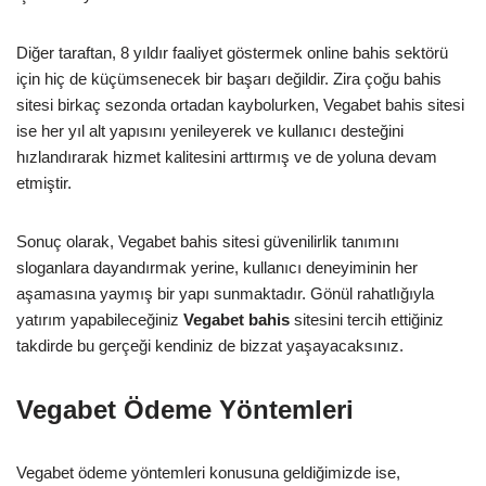
Diğer taraftan, 8 yıldır faaliyet göstermek online bahis sektörü
için hiç de küçümsenecek bir başarı değildir. Zira çoğu bahis
sitesi birkaç sezonda ortadan kaybolurken, Vegabet bahis sitesi
ise her yıl alt yapısını yenileyerek ve kullanıcı desteğini
hızlandırarak hizmet kalitesini arttırmış ve de yoluna devam
etmiştir.
Sonuç olarak, Vegabet bahis sitesi güvenilirlik tanımını
sloganlara dayandırmak yerine, kullanıcı deneyiminin her
aşamasına yaymış bir yapı sunmaktadır. Gönül rahatlığıyla
yatırım yapabileceğiniz
Vegabet bahis
sitesini tercih ettiğiniz
takdirde bu gerçeği kendiniz de bizzat yaşayacaksınız.
Vegabet Ödeme Yöntemleri
Vegabet ödeme yöntemleri konusuna geldiğimizde ise,