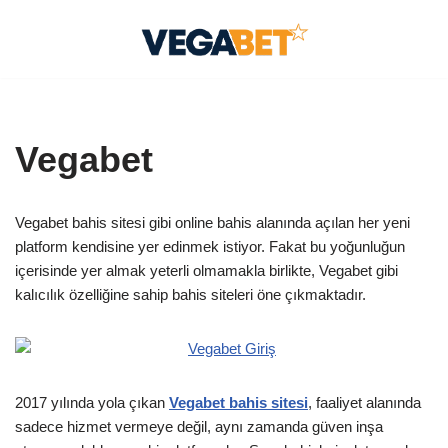
İçeriğe
geç
Vegabet
Vegabet bahis sitesi gibi online bahis alanında açılan her yeni
platform kendisine yer edinmek istiyor. Fakat bu yoğunluğun
içerisinde yer almak yeterli olmamakla birlikte, Vegabet gibi
kalıcılık özelliğine sahip bahis siteleri öne çıkmaktadır.
2017 yılında yola çıkan
Vegabet bahis sitesi
, faaliyet alanında
sadece hizmet vermeye değil, aynı zamanda güven inşa