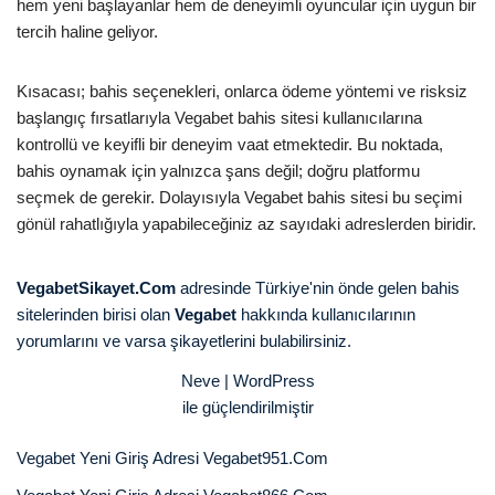
hem yeni başlayanlar hem de deneyimli oyuncular için uygun bir
tercih haline geliyor.
Kısacası; bahis seçenekleri, onlarca ödeme yöntemi ve risksiz
başlangıç fırsatlarıyla Vegabet bahis sitesi kullanıcılarına
kontrollü ve keyifli bir deneyim vaat etmektedir. Bu noktada,
bahis oynamak için yalnızca şans değil; doğru platformu
seçmek de gerekir. Dolayısıyla Vegabet bahis sitesi bu seçimi
gönül rahatlığıyla yapabileceğiniz az sayıdaki adreslerden biridir.
VegabetSikayet.Com
adresinde Türkiye'nin önde gelen bahis
sitelerinden birisi olan
Vegabet
hakkında kullanıcılarının
yorumlarını ve varsa şikayetlerini bulabilirsiniz.
Neve
|
WordPress
ile güçlendirilmiştir
Vegabet Yeni Giriş Adresi Vegabet951.Com