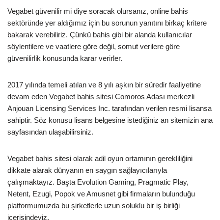
Vegabet güvenilir mi diye soracak olursanız, online bahis
sektöründe yer aldığımız için bu sorunun yanıtını birkaç kritere
bakarak verebiliriz. Çünkü bahis gibi bir alanda kullanıcılar
söylentilere ve vaatlere göre değil, somut verilere göre
güvenilirlik konusunda karar verirler.
2017 yılında temeli atılan ve 8 yılı aşkın bir süredir faaliyetine
devam eden Vegabet bahis sitesi Comoros Adası merkezli
Anjouan Licensing Services Inc. tarafından verilen resmi lisansa
sahiptir. Söz konusu lisans belgesine istediğiniz an sitemizin ana
sayfasından ulaşabilirsiniz.
Vegabet bahis sitesi olarak adil oyun ortamının gerekliliğini
dikkate alarak dünyanın en saygın sağlayıcılarıyla
çalışmaktayız. Başta Evolution Gaming, Pragmatic Play,
Netent, Ezugi, Popok ve Amusnet gibi firmaların bulunduğu
platformumuzda bu şirketlerle uzun soluklu bir iş birliği
içerisindeyiz.