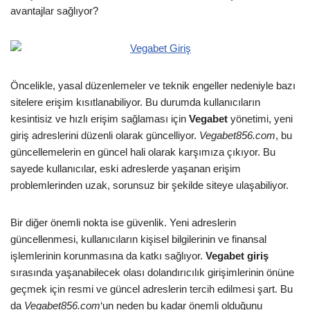
avantajlar sağlıyor?
Öncelikle, yasal düzenlemeler ve teknik engeller nedeniyle bazı
sitelere erişim kısıtlanabiliyor. Bu durumda kullanıcıların
kesintisiz ve hızlı erişim sağlaması için
Vegabet
yönetimi, yeni
giriş adreslerini düzenli olarak güncelliyor.
Vegabet856.com
, bu
güncellemelerin en güncel hali olarak karşımıza çıkıyor. Bu
sayede kullanıcılar, eski adreslerde yaşanan erişim
problemlerinden uzak, sorunsuz bir şekilde siteye ulaşabiliyor.
Bir diğer önemli nokta ise güvenlik. Yeni adreslerin
güncellenmesi, kullanıcıların kişisel bilgilerinin ve finansal
işlemlerinin korunmasına da katkı sağlıyor.
Vegabet giriş
sırasında yaşanabilecek olası dolandırıcılık girişimlerinin önüne
geçmek için resmi ve güncel adreslerin tercih edilmesi şart. Bu
da
Vegabet856.com
‘un neden bu kadar önemli olduğunu