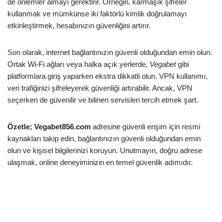
de önlemler almayı gerektirir. Örneğin, karmaşık şifreler
kullanmak ve mümkünse iki faktörlü kimlik doğrulamayı
etkinleştirmek, hesabınızın güvenliğini artırır.
Son olarak, internet bağlantınızın güvenli olduğundan emin olun.
Ortak Wi-Fi ağları veya halka açık yerlerde,
Vegabet
gibi
platformlara giriş yaparken ekstra dikkatli olun. VPN kullanımı,
veri trafiğinizi şifreleyerek güvenliği artırabilir. Ancak, VPN
seçerken de güvenilir ve bilinen servisleri tercih etmek şart.
Özetle;
Vegabet856.com
adresine güvenli erişim için resmi
kaynakları takip edin, bağlantınızın güvenli olduğundan emin
olun ve kişisel bilgilerinizi koruyun. Unutmayın, doğru adrese
ulaşmak, online deneyiminizin en temel güvenlik adımıdır.