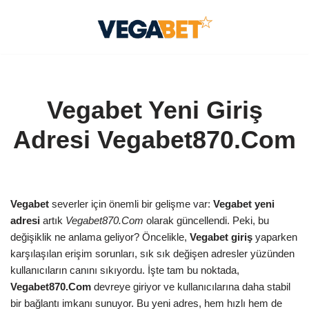
İçeriğe
geç
Vegabet Yeni Giriş
Adresi Vegabet870.Com
Vegabet
severler için önemli bir gelişme var:
Vegabet yeni
adresi
artık
Vegabet870.Com
olarak güncellendi. Peki, bu
değişiklik ne anlama geliyor? Öncelikle,
Vegabet giriş
yaparken
karşılaşılan erişim sorunları, sık sık değişen adresler yüzünden
kullanıcıların canını sıkıyordu. İşte tam bu noktada,
Vegabet870.Com
devreye giriyor ve kullanıcılarına daha stabil
bir bağlantı imkanı sunuyor. Bu yeni adres, hem hızlı hem de