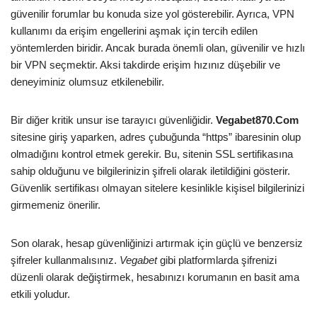
güvenilir forumlar bu konuda size yol gösterebilir. Ayrıca, VPN
kullanımı da erişim engellerini aşmak için tercih edilen
yöntemlerden biridir. Ancak burada önemli olan, güvenilir ve hızlı
bir VPN seçmektir. Aksi takdirde erişim hızınız düşebilir ve
deneyiminiz olumsuz etkilenebilir.
Bir diğer kritik unsur ise tarayıcı güvenliğidir.
Vegabet870.Com
sitesine giriş yaparken, adres çubuğunda “https” ibaresinin olup
olmadığını kontrol etmek gerekir. Bu, sitenin SSL sertifikasına
sahip olduğunu ve bilgilerinizin şifreli olarak iletildiğini gösterir.
Güvenlik sertifikası olmayan sitelere kesinlikle kişisel bilgilerinizi
girmemeniz önerilir.
Son olarak, hesap güvenliğinizi artırmak için güçlü ve benzersiz
şifreler kullanmalısınız.
Vegabet
gibi platformlarda şifrenizi
düzenli olarak değiştirmek, hesabınızı korumanın en basit ama
etkili yoludur.